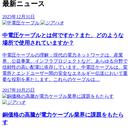
最新ニュース
2025年12月31日
中電圧ケーブルとは何ですか？また、どのような
場所で使用されていますか？
中電圧ケーブルの理解：現代の電力ネットワークは、産業
界、公益事業、インフラプロジェクトなど、あらゆる分野で
信頼性の高い配電に依存しています。中電圧ケーブルは、変
電所とエンドユーザー間の安全なエネルギー伝送において重
要な役割を果たします。これらのケーブルは…
2017年10月25日
銅価格の高騰が電力ケーブル業界に課題をもたら
す