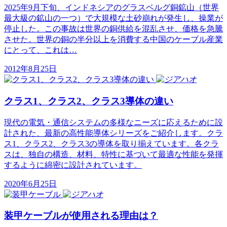
2025年9月下旬、インドネシアのグラスベルグ銅鉱山（世界
最大級の鉱山の一つ）で大規模な土砂崩れが発生し、操業が
停止した。この事故は世界の銅供給を混乱させ、価格を急騰
させた。世界の銅の半分以上を消費する中国のケーブル産業
にとって、これは…
2012年8月25日
クラス1、クラス2、クラス3導体の違い
現代の電気・通信システムの多様なニーズに応えるために設
計された、最新の高性能導体シリーズをご紹介します。クラ
ス1、クラス2、クラス3の導体を取り揃えています。各クラ
スは、独自の構造、材料、特性に基づいて最適な性能を発揮
するように綿密に設計されています。
2020年6月25日
装甲ケーブルが使用される理由は？