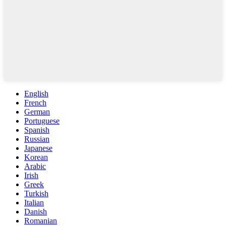
English
French
German
Portuguese
Spanish
Russian
Japanese
Korean
Arabic
Irish
Greek
Turkish
Italian
Danish
Romanian