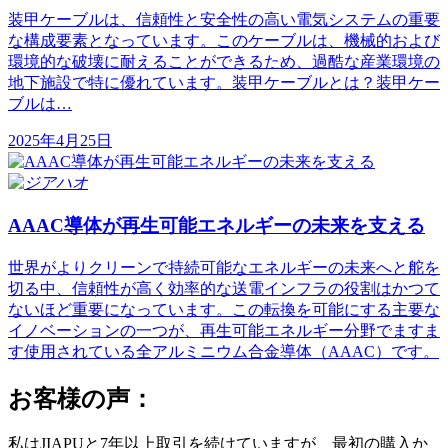
装甲ケーブルは、信頼性と安全性の高い電気システムの重要
な構成要素となっています。このケーブルは、機械的および
環境的な破壊に耐えることができるため、過酷な産業環境の
地下施設で特に優れています。装甲ケーブルとは？装甲ケー
ブルは…
2025年4月25日
AAAC導体が再生可能エネルギーの未来を支える
世界がよりクリーンで持続可能なエネルギーの未来へと舵を
切る中、信頼性が高く効率的な送電インフラの役割はかつて
ないほど重要になっています。この転換を可能にする主要な
イノベーションの一つが、再生可能エネルギー分野でますま
す使用されている全アルミニウム合金導体（AAAC）です。
お客様の声：
私はJIAPUと7年以上取引を続けていますが、最初の購入か