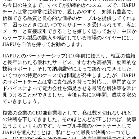
ら今日の注文まで、すべてが効率的かつスムーズで、JIAPU
チームは常に非常に親切で、親しみやすく、知識も豊富で、
信頼できる品質と良心的な価格のケーブルを提供してくれま
す。困ったときにはいつでもサポートを受けられます。私は
メーカーと直接取引できることを嬉しく思っており、中国か
らケーブル製品の購入を検討している市場のバイヤーには、
JIAPUを自信を持ってお勧めします。
JIAPUとのパートナーシップは10年前に始まり、相互の信頼
と長年にわたる優れたサービス、すなわち高品質、効率的な
技術サポート、そして納期厳守によって築かれてきました。
いくつかの特定のケースでは問題が発生しましたが、JIAPU
のサポートチームは常に責任感を持って対応し、専門的なア
ドバイスによって電力会社を満足させる最適な解決策を常に
見つけることができました。今後も共に10年間、成功を収め
ていきましょう。
複数の企業のCEO兼創業者として、私は数え切れないほど
の決断を下してきました。そのほとんどが正しければ、物事
はうまくいくものです。ケーブル事業のパートナーとして
JIAPUを選んだことは、私にとって最良の決断の一つでし
た。JIAPUのGu氏とそのチームは、湾岸諸国市場での私の成