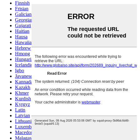
Finnish
Frisian
Galician
Georgian
Gujarati
Haitian
Hausa
Hawaiian
Hebrew
Hmong
Hungarian
Icelandic
Igbo
Javanese
Kannada
Kazakh
Khmer
Kurdish
Kyrgyz
Latin
Latvian
Lithuanian
Luxembou..
Macedonian
Malagasy