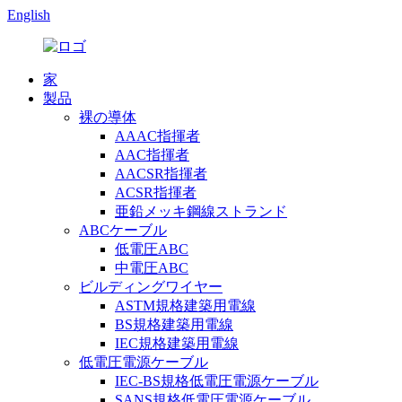
English
家
製品
裸の導体
AAAC指揮者
AAC指揮者
AACSR指揮者
ACSR指揮者
亜鉛メッキ鋼線ストランド
ABCケーブル
低電圧ABC
中電圧ABC
ビルディングワイヤー
ASTM規格建築用電線
BS規格建築用電線
IEC規格建築用電線
低電圧電源ケーブル
IEC-BS規格低電圧電源ケーブル
SANS規格低電圧電源ケーブル