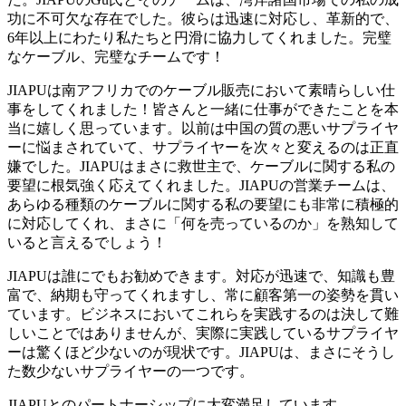
功に不可欠な存在でした。彼らは迅速に対応し、革新的で、
6年以上にわたり私たちと円滑に協力してくれました。完璧
なケーブル、完璧なチームです！
JIAPUは南アフリカでのケーブル販売において素晴らしい仕
事をしてくれました！皆さんと一緒に仕事ができたことを本
当に嬉しく思っています。以前は中国の質の悪いサプライヤ
ーに悩まされていて、サプライヤーを次々と変えるのは正直
嫌でした。JIAPUはまさに救世主で、ケーブルに関する私の
要望に根気強く応えてくれました。JIAPUの営業チームは、
あらゆる種類のケーブルに関する私の要望にも非常に積極的
に対応してくれ、まさに「何を売っているのか」を熟知して
いると言えるでしょう！
JIAPUは誰にでもお勧めできます。対応が迅速で、知識も豊
富で、納期も守ってくれますし、常に顧客第一の姿勢を貫い
ています。ビジネスにおいてこれらを実践するのは決して難
しいことではありませんが、実際に実践しているサプライヤ
ーは驚くほど少ないのが現状です。JIAPUは、まさにそうし
た数少ないサプライヤーの一つです。
JIAPUとのパートナーシップに大変満足しています。