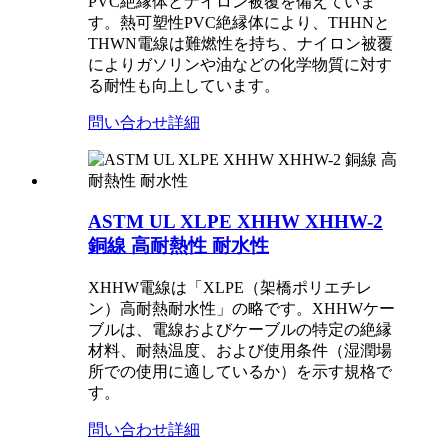
PVC絶縁体とナイロン被覆を備えていま
す。熱可塑性PVC絶縁体により、THHNと
THWN電線は難燃性を持ち、ナイロン被覆
によりガソリンや油などの化学物質に対す
る耐性も向上しています。
問い合わせ
詳細
ASTM UL XLPE XHHW XHHW-2
銅線 高耐熱性 耐水性
XHHW電線は「XLPE（架橋ポリエチレ
ン）高耐熱耐水性」の略です。XHHWケー
ブルは、電線およびケーブルの特定の絶縁
材料、耐熱温度、および使用条件（湿潤場
所での使用に適しているか）を示す規格で
す。
問い合わせ
詳細