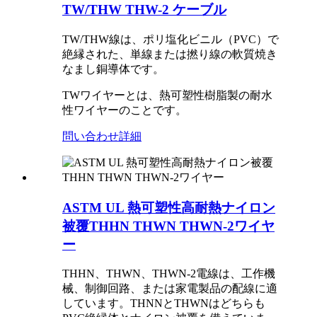
TW/THW THW-2 ケーブル
TW/THW線は、ポリ塩化ビニル（PVC）で
絶縁された、単線または撚り線の軟質焼き
なまし銅導体です。
TWワイヤーとは、熱可塑性樹脂製の耐水
性ワイヤーのことです。
問い合わせ
詳細
ASTM UL 熱可塑性高耐熱ナイロン
被覆THHN THWN THWN-2ワイヤ
ー
THHN、THWN、THWN-2電線は、工作機
械、制御回路、または家電製品の配線に適
しています。THNNとTHWNはどちらも