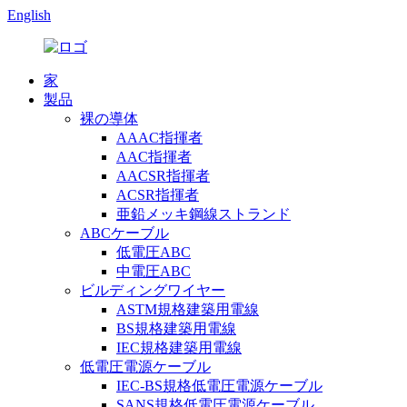
English
家
製品
裸の導体
AAAC指揮者
AAC指揮者
AACSR指揮者
ACSR指揮者
亜鉛メッキ鋼線ストランド
ABCケーブル
低電圧ABC
中電圧ABC
ビルディングワイヤー
ASTM規格建築用電線
BS規格建築用電線
IEC規格建築用電線
低電圧電源ケーブル
IEC-BS規格低電圧電源ケーブル
SANS規格低電圧電源ケーブル