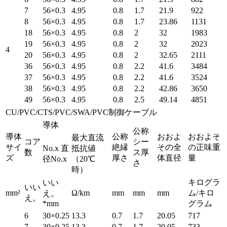
7
56×0.3
4.95
0.8
1.7
21.9
922
8
56×0.3
4.95
0.8
1.7
23.86
1131
18
56×0.3
4.95
0.8
2
32
1983
19
56×0.3
4.95
0.8
2
32
2023
4
20
56×0.3
4.95
0.8
2
32.65
2111
36
56×0.3
4.95
0.8
2.2
41.6
3484
37
56×0.3
4.95
0.8
2.2
41.6
3524
38
56×0.3
4.95
0.8
2.2
42.86
3650
49
56×0.3
4.95
0.8
2.5
49.14
4851
CU/PVC/CTS/PVC/SWA/PVC制御ケーブル
導体
公称
導体
公称
おおよ
おおよそ
最大直流
コア
シー
サイ
絶縁
その全
の正味重
No.x 直
抵抗値
数
ス厚
ズ
厚さ
体直径
量
径No.x
（20℃
さ
時）
キログラ
いい
いい
mm²
Ω/km
mm
mm
mm
ム/キロ
え。
え。
*mm
グラム
6
30×0.25
13.3
0.7
1.7
20.05
717
7
30×0.25
13.3
0.7
1.7
20.05
733