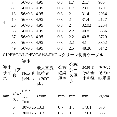
7
56×0.3
4.95
0.8
1.7
21.7
985
8
56×0.3
4.95
0.8
1.7
23.6
1201
18
56×0.3
4.95
0.8
2
31.4
2084
19
56×0.3
4.95
0.8
2
31.4
2127
4
20
56×0.3
4.95
0.8
2
32.02
2204
36
56×0.3
4.95
0.8
2.2
40.8
3686
37
56×0.3
4.95
0.8
2.2
40.8
3729
38
56×0.3
4.95
0.8
2.2
42
3862
49
56×0.3
4.95
0.8
2.5
48.26
5142
CU/PVC/AL-P/PVC/SWA/PVCスクリーン制御ケーブル
導体
公称
導体
公称
おおよ
おおよ
最大直流
コア
シー
サイ
絶縁
その全
その正
No.x 直
抵抗値
数
ス厚
ズ
厚さ
体直径
味重量
径No.x
（20℃
さ
時）
いい
いい
mm²
Ω/km
mm
mm
mm
kg/km
え。
え。
*mm
6
30×0.25
13.3
0.7
1.5
17.81
570
7
30×0.25
13.3
0.7
1.5
17.81
586