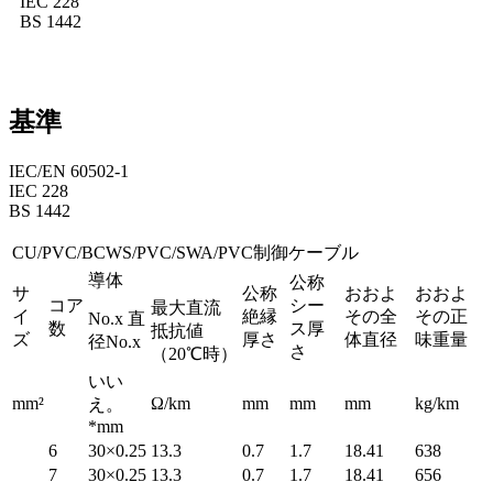
IEC 228
BS 1442
基準
IEC/EN 60502-1
IEC 228
BS 1442
CU/PVC/BCWS/PVC/SWA/PVC制御ケーブル
導体
公称
サ
公称
おおよ
おおよ
コア
シー
最大直流
イ
絶縁
その全
その正
No.x 直
数
ス厚
抵抗値
ズ
厚さ
体直径
味重量
径No.x
さ
（20℃時）
いい
mm²
Ω/km
mm
mm
mm
kg/km
え。
*mm
6
30×0.25
13.3
0.7
1.7
18.41
638
7
30×0.25
13.3
0.7
1.7
18.41
656