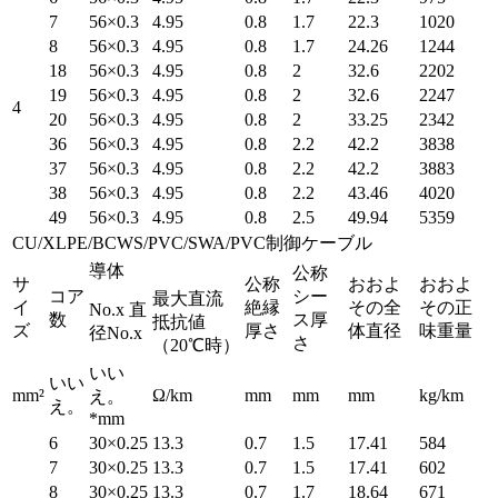
7
56×0.3
4.95
0.8
1.7
22.3
1020
8
56×0.3
4.95
0.8
1.7
24.26
1244
18
56×0.3
4.95
0.8
2
32.6
2202
19
56×0.3
4.95
0.8
2
32.6
2247
4
20
56×0.3
4.95
0.8
2
33.25
2342
36
56×0.3
4.95
0.8
2.2
42.2
3838
37
56×0.3
4.95
0.8
2.2
42.2
3883
38
56×0.3
4.95
0.8
2.2
43.46
4020
49
56×0.3
4.95
0.8
2.5
49.94
5359
CU/XLPE/BCWS/PVC/SWA/PVC制御ケーブル
導体
公称
サ
公称
おおよ
おおよ
コア
シー
最大直流
イ
絶縁
その全
その正
No.x 直
数
ス厚
抵抗値
ズ
厚さ
体直径
味重量
径No.x
さ
（20℃時）
いい
いい
mm²
Ω/km
mm
mm
mm
kg/km
え。
え。
*mm
6
30×0.25
13.3
0.7
1.5
17.41
584
7
30×0.25
13.3
0.7
1.5
17.41
602
8
30×0.25
13.3
0.7
1.7
18.64
671