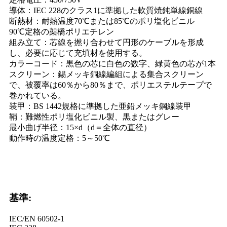
導体：IEC 228のクラス1に準拠した軟質焼鈍単線銅線
断熱材：耐熱温度70℃または85℃のポリ塩化ビニル
90℃定格の架橋ポリエチレン
組み立て：芯線を撚り合わせて円形のケーブルを形成
し、必要に応じて充填材を使用する。
カラーコード：黒色の芯に白色の数字、緑黄色の芯が1本
スクリーン：錫メッキ銅線編組による集合スクリーン
で、被覆率は60％から80％まで、ポリエステルテープで
巻かれている。
装甲：BS 1442規格に準拠した亜鉛メッキ鋼線装甲
鞘：難燃性ポリ塩化ビニル製、黒またはグレー
最小曲げ半径：15×d（d＝全体の直径）
動作時の温度定格：5～50℃
基準:
IEC/EN 60502-1