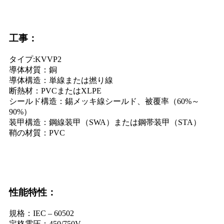
工事：
タイプ:KVVP2
導体材質：銅
導体構造：単線または撚り線
断熱材：PVCまたはXLPE
シールド構造：錫メッキ線シールド、被覆率（60%～
90%）
装甲構造：鋼線装甲（SWA）または鋼帯装甲（STA）
鞘の材質：PVC
性能特性：
規格：IEC – 60502
定格電圧：450/750V