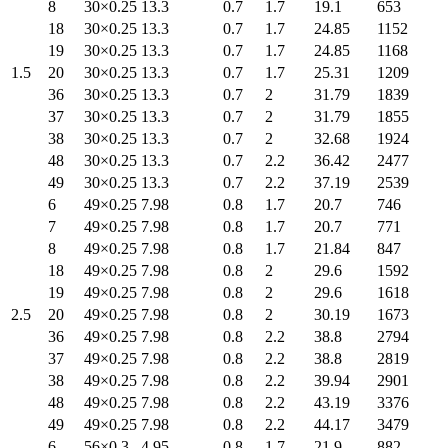
8
30×0.25
13.3
0.7
1.7
19.1
653
18
30×0.25
13.3
0.7
1.7
24.85
1152
19
30×0.25
13.3
0.7
1.7
24.85
1168
1.5
20
30×0.25
13.3
0.7
1.7
25.31
1209
36
30×0.25
13.3
0.7
2
31.79
1839
37
30×0.25
13.3
0.7
2
31.79
1855
38
30×0.25
13.3
0.7
2
32.68
1924
48
30×0.25
13.3
0.7
2.2
36.42
2477
49
30×0.25
13.3
0.7
2.2
37.19
2539
6
49×0.25
7.98
0.8
1.7
20.7
746
7
49×0.25
7.98
0.8
1.7
20.7
771
8
49×0.25
7.98
0.8
1.7
21.84
847
18
49×0.25
7.98
0.8
2
29.6
1592
19
49×0.25
7.98
0.8
2
29.6
1618
2.5
20
49×0.25
7.98
0.8
2
30.19
1673
36
49×0.25
7.98
0.8
2.2
38.8
2794
37
49×0.25
7.98
0.8
2.2
38.8
2819
38
49×0.25
7.98
0.8
2.2
39.94
2901
48
49×0.25
7.98
0.8
2.2
43.19
3376
49
49×0.25
7.98
0.8
2.2
44.17
3479
6
56×0.3
4.95
0.8
1.7
21.9
882