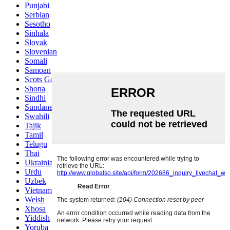
Punjabi
Serbian
Sesotho
Sinhala
Slovak
Slovenian
Somali
Samoan
Scots Gaelic
Shona
Sindhi
Sundanese
Swahili
Tajik
Tamil
Telugu
Thai
Ukrainian
Urdu
Uzbek
Vietnamese
Welsh
Xhosa
Yiddish
Yoruba