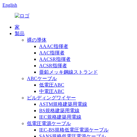
English
家
製品
裸の導体
AAAC指揮者
AAC指揮者
AACSR指揮者
ACSR指揮者
亜鉛メッキ鋼線ストランド
ABCケーブル
低電圧ABC
中電圧ABC
ビルディングワイヤー
ASTM規格建築用電線
BS規格建築用電線
IEC規格建築用電線
低電圧電源ケーブル
IEC-BS規格低電圧電源ケーブル
SANS規格低電圧電源ケーブル