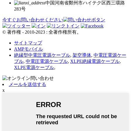
中国河南省鄭州市ハイテク区西三環路
283号
今すぐお問い合わせください
© 著作権 - 2010-2023 : 全著作権所有。
サイトマップ
AMPモバイル
絶縁型中電圧電源ケーブル
,
架空導体
,
中電圧電源ケー
ブル
,
中電圧電源ケーブル
,
XLPE絶縁電源ケーブル
,
XLPE電源ケーブル
,
メールを送信する
x