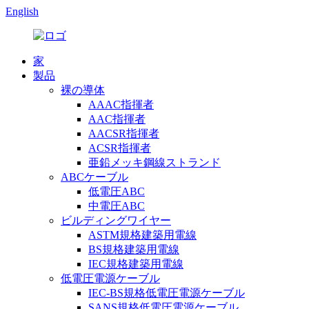
English
家
製品
裸の導体
AAAC指揮者
AAC指揮者
AACSR指揮者
ACSR指揮者
亜鉛メッキ鋼線ストランド
ABCケーブル
低電圧ABC
中電圧ABC
ビルディングワイヤー
ASTM規格建築用電線
BS規格建築用電線
IEC規格建築用電線
低電圧電源ケーブル
IEC-BS規格低電圧電源ケーブル
SANS規格低電圧電源ケーブル