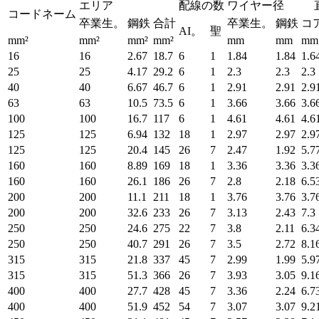
エリア
配線の数
ワイヤー径
コードネーム
卒業生。
鋼鉄
合計
卒業生。
鋼鉄
コ
AI。
聖
mm²
mm²
mm²
mm²
mm
mm
mm
16
16
2.67
18.7
6
1
1.84
1.84
1.6
25
25
4.17
29.2
6
1
2.3
2.3
2.3
40
40
6.67
46.7
6
1
2.91
2.91
2.9
63
63
10.5
73.5
6
1
3.66
3.66
3.6
100
100
16.7
117
6
1
4.61
4.61
4.6
125
125
6.94
132
18
1
2.97
2.97
2.9
125
125
20.4
145
26
7
2.47
1.92
5.7
160
160
8.89
169
18
1
3.36
3.36
3.3
160
160
26.1
186
26
7
2.8
2.18
6.5
200
200
11.1
211
18
1
3.76
3.76
3.7
200
200
32.6
233
26
7
3.13
2.43
7.3
250
250
24.6
275
22
7
3.8
2.11
6.3
250
250
40.7
291
26
7
3.5
2.72
8.1
315
315
21.8
337
45
7
2.99
1.99
5.9
315
315
51.3
366
26
7
3.93
3.05
9.1
400
400
27.7
428
45
7
3.36
2.24
6.7
400
400
51.9
452
54
7
3.07
3.07
9.2