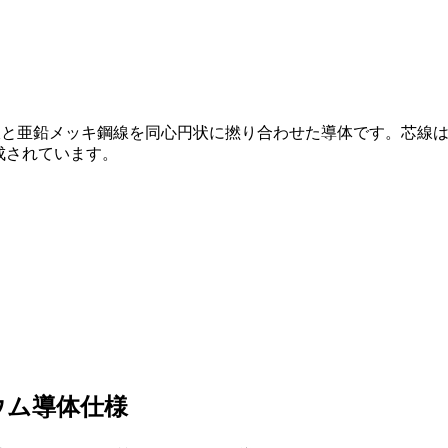
線と亜鉛メッキ鋼線を同心円状に撚り合わせた導体です。芯線
成されています。
ニウム導体仕様