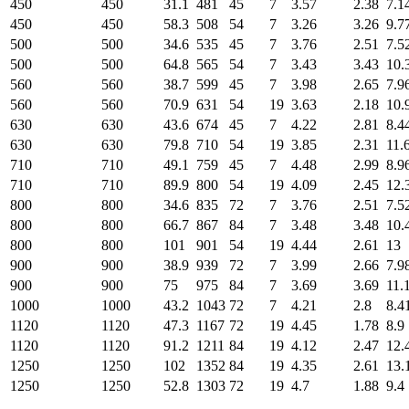
450
450
31.1
481
45
7
3.57
2.38
7.1
450
450
58.3
508
54
7
3.26
3.26
9.7
500
500
34.6
535
45
7
3.76
2.51
7.5
500
500
64.8
565
54
7
3.43
3.43
10.
560
560
38.7
599
45
7
3.98
2.65
7.9
560
560
70.9
631
54
19
3.63
2.18
10.
630
630
43.6
674
45
7
4.22
2.81
8.4
630
630
79.8
710
54
19
3.85
2.31
11.
710
710
49.1
759
45
7
4.48
2.99
8.9
710
710
89.9
800
54
19
4.09
2.45
12.
800
800
34.6
835
72
7
3.76
2.51
7.5
800
800
66.7
867
84
7
3.48
3.48
10.
800
800
101
901
54
19
4.44
2.61
13
900
900
38.9
939
72
7
3.99
2.66
7.9
900
900
75
975
84
7
3.69
3.69
11.
1000
1000
43.2
1043
72
7
4.21
2.8
8.4
1120
1120
47.3
1167
72
19
4.45
1.78
8.9
1120
1120
91.2
1211
84
19
4.12
2.47
12.
1250
1250
102
1352
84
19
4.35
2.61
13.
1250
1250
52.8
1303
72
19
4.7
1.88
9.4