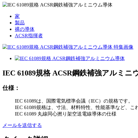
家
製品
裸の導体
ACSR指揮者
IEC 61089規格 ACSR鋼鉄補強アルミ
仕様：
IEC 61089は、国際電気標準会議（IEC）の規格です。
IEC 61089規格は、寸法、材料特性、性能基準など
IEC 61089 丸線同心撚り架空送電線導体の仕様
メールを送信する