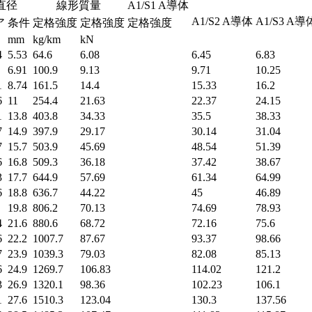
直径
線形質量
A1/S1 A導体
A1/S2 A導体
A1/S3 A導
ア
条件
定格強度
定格強度
定格強度
mm
kg/km
kN
4
5.53
64.6
6.08
6.45
6.83
6.91
100.9
9.13
9.71
10.25
1
8.74
161.5
14.4
15.33
16.2
6
11
254.4
21.63
22.37
24.15
1
13.8
403.8
34.33
35.5
38.33
7
14.9
397.9
29.17
30.14
31.04
7
15.7
503.9
45.69
48.54
51.39
6
16.8
509.3
36.18
37.42
38.67
3
17.7
644.9
57.69
61.34
64.99
6
18.8
636.7
44.22
45
46.89
19.8
806.2
70.13
74.69
78.93
4
21.6
880.6
68.72
72.16
75.6
6
22.2
1007.7
87.67
93.37
98.66
7
23.9
1039.3
79.03
82.08
85.13
6
24.9
1269.7
106.83
114.02
121.2
3
26.9
1320.1
98.36
102.23
106.1
1
27.6
1510.3
123.04
130.3
137.56