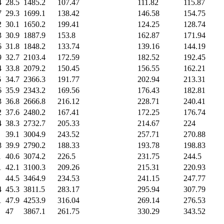
4
28.5
1485.2
107.47
111.82
115.87
7
29.3
1699.1
138.42
146.58
154.75
2
30.1
1650.2
199.41
124.25
128.74
3
30.9
1887.9
153.8
162.87
171.94
6
31.8
1848.2
133.74
139.16
144.19
9
32.7
2103.4
172.59
182.52
192.45
4
33.8
2079.2
150.45
156.55
162.21
6
34.7
2366.3
191.77
202.94
213.31
6
35.9
2343.2
169.56
176.43
182.81
3
36.8
2666.8
216.12
228.71
240.41
2
37.6
2480.2
167.41
172.25
176.74
4
38.3
2732.7
205.33
214.67
224
39.1
3004.9
243.52
257.71
270.88
8
39.9
2790.2
188.33
193.78
198.83
1
40.6
3074.2
226.5
231.75
244.5
1
42.1
3100.3
209.26
215.31
220.93
44.5
3464.9
234.53
241.15
247.77
4
45.3
3811.5
283.17
295.94
307.79
1
47.9
4253.9
316.04
269.14
276.53
47
3867.1
261.75
330.29
343.52