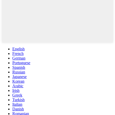
English
French
German
Portuguese
Spanish
Russian
Japanese
Korean
Arabic
Irish
Greek
Turkish
Italian
Danish
Romanian