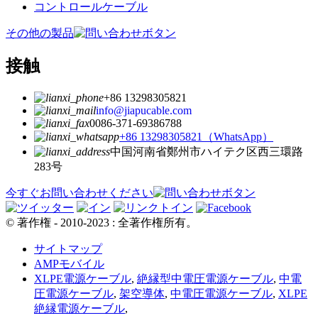
コントロールケーブル
その他の製品
接触
+86 13298305821
info@jiapucable.com
0086-371-69386788
+86 13298305821（WhatsApp）
中国河南省鄭州市ハイテク区西三環路
283号
今すぐお問い合わせください
© 著作権 - 2010-2023 : 全著作権所有。
サイトマップ
AMPモバイル
XLPE電源ケーブル
,
絶縁型中電圧電源ケーブル
,
中電
圧電源ケーブル
,
架空導体
,
中電圧電源ケーブル
,
XLPE
絶縁電源ケーブル
,