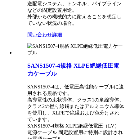
送配電システム、トンネル、パイプライン
などの固定設置用途。
外部からの機械的力に耐えることを想定し
ていない状況の場合。
問い合わせ
詳細
SANS1507-4規格 XLPE絶縁低圧電
力ケーブル
SANS1507-4は、低電圧高性能ケーブルに適
用される規格です。
高導電性の束状導体、クラス1の単線導体、
クラス2の撚り線銅またはアルミニウム導体
を使用し、XLPEで絶縁および色分けされ
ています。
SANS1507-4規格 XLPE絶縁低電圧（LV）
電源ケーブル 固定設置用に特別に設計され
た電源ケーブル。