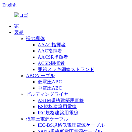
English
家
製品
裸の導体
AAAC指揮者
AAC指揮者
AACSR指揮者
ACSR指揮者
亜鉛メッキ鋼線ストランド
ABCケーブル
低電圧ABC
中電圧ABC
ビルディングワイヤー
ASTM規格建築用電線
BS規格建築用電線
IEC規格建築用電線
低電圧電源ケーブル
IEC-BS規格低電圧電源ケーブル
SANS規格低電圧電源ケーブル