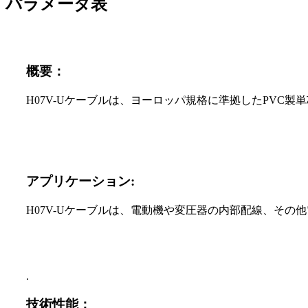
パラメータ表
概要：
H07V-Uケーブルは、ヨーロッパ規格に準拠したPVC
アプリケーション:
H07V-Uケーブルは、電動機や変圧器の内部配線、そ
.
技術性能：