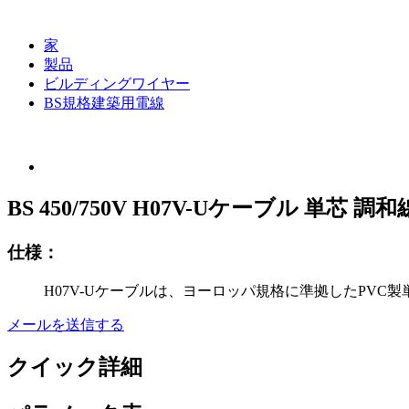
家
製品
ビルディングワイヤー
BS規格建築用電線
BS 450/750V H07V-Uケーブル 単芯 調和
仕様：
H07V-Uケーブルは、ヨーロッパ規格に準拠したPVC
メールを送信する
クイック詳細