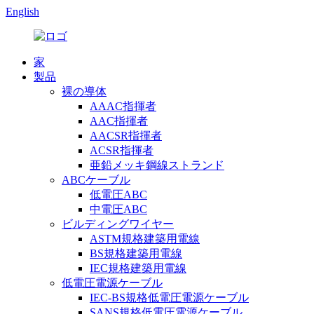
English
家
製品
裸の導体
AAAC指揮者
AAC指揮者
AACSR指揮者
ACSR指揮者
亜鉛メッキ鋼線ストランド
ABCケーブル
低電圧ABC
中電圧ABC
ビルディングワイヤー
ASTM規格建築用電線
BS規格建築用電線
IEC規格建築用電線
低電圧電源ケーブル
IEC-BS規格低電圧電源ケーブル
SANS規格低電圧電源ケーブル