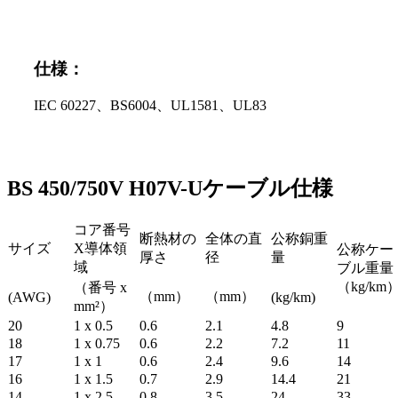
仕様：
IEC 60227、BS6004、UL1581、UL83
BS 450/750V H07V-Uケーブル仕様
コア番号
断熱材の
全体の直
公称銅重
サイズ
X導体領
公称ケー
厚さ
径
量
域
ブル重量
（kg/km
（番号 x
（mm）
（mm）
(AWG)
(kg/km)
mm²）
20
1 x 0.5
0.6
2.1
4.8
9
18
1 x 0.75
0.6
2.2
7.2
11
17
1 x 1
0.6
2.4
9.6
14
16
1 x 1.5
0.7
2.9
14.4
21
14
1 x 2.5
0.8
3.5
24
33