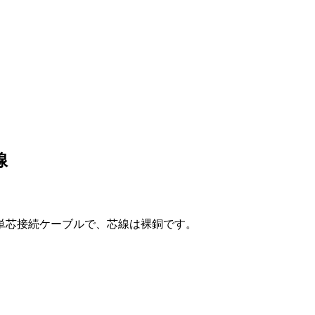
線
製単芯接続ケーブルで、芯線は裸銅です。