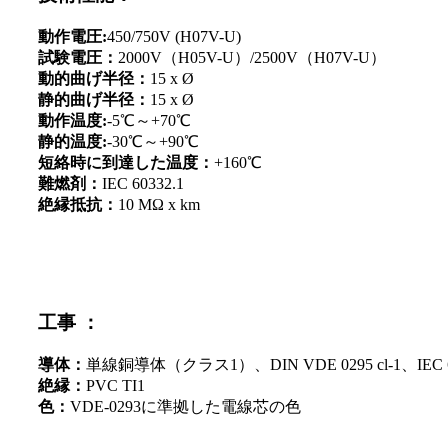
動作電圧:
450/750V (H07V-U)
試験電圧：
2000V（H05V-U）/2500V（H07V-U）
動的曲げ半径：
15 x Ø
静的曲げ半径：
15 x Ø
動作温度:
-5℃～+70℃
静的温度:
-30℃～+90℃
短絡時に到達した温度：
+160℃
難燃剤：
IEC 60332.1
絶縁抵抗：
10 MΩ x km
工事 ：
導体：
単線銅導体（クラス1）、DIN VDE 0295 cl-1、IEC 6
絶縁：
PVC TI1
色：
VDE-0293に準拠した電線芯の色