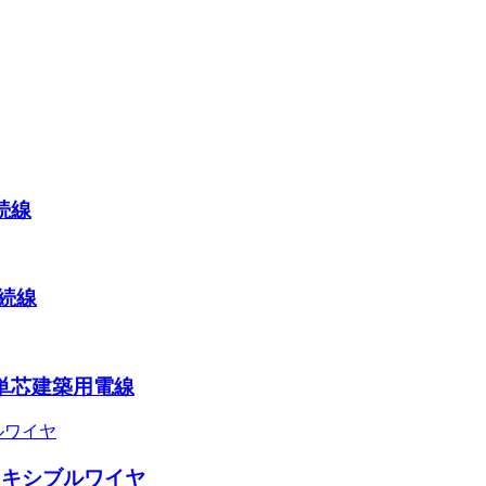
接続線
接続線
非被覆単芯建築用電線
芯フレキシブルワイヤ