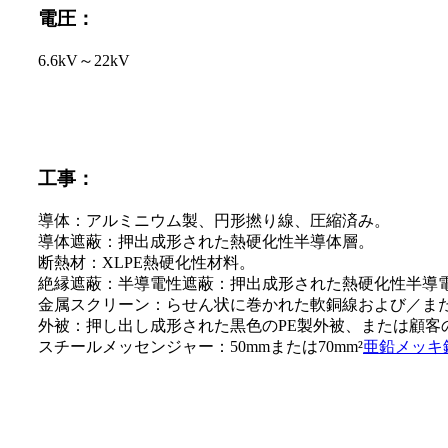
電圧：
6.6kV～22kV
工事：
導体：アルミニウム製、円形撚り線、圧縮済み。
導体遮蔽：押出成形された熱硬化性半導体層。
断熱材：XLPE熱硬化性材料。
絶縁遮蔽：半導電性遮蔽：押出成形された熱硬化性半導
金属スクリーン：らせん状に巻かれた軟銅線および／ま
外被：押し出し成形された黒色のPE製外被、または顧客
スチールメッセンジャー：50mmまたは70mm²
亜鉛メッキ