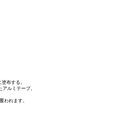
に塗布する。
たアルミテープ。
で覆われます。