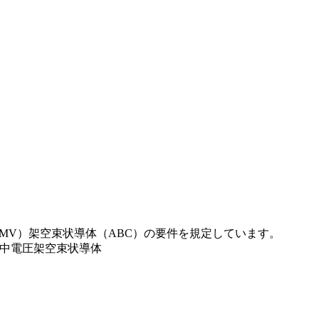
圧（MV）架空束状導体（ABC）の要件を規定しています。
での電圧用中電圧架空束状導体