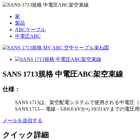
家
製品
ABCケーブル
中電圧ABC
SANS 1713規格 中電圧ABC架空束線
仕様：
SANS 1713は、架空配電システムで使用される中電
SANS 1713— 電線 - 3.8/6.6 kVから19/33 kVま
メールを送信する
クイック詳細