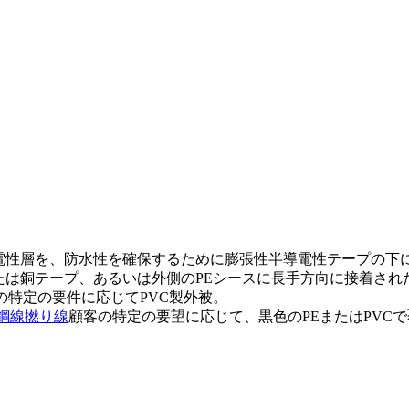
電性層を、防水性を確保するために膨張性半導電性テープの下
たは銅テープ、あるいは外側のPEシースに長手方向に接着され
の特定の要件に応じてPVC製外被。
鋼線撚り線
顧客の特​​定の要望に応じて、黒色のPEまたはPVC