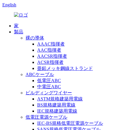
English
家
製品
裸の導体
AAAC指揮者
AAC指揮者
AACSR指揮者
ACSR指揮者
亜鉛メッキ鋼線ストランド
ABCケーブル
低電圧ABC
中電圧ABC
ビルディングワイヤー
ASTM規格建築用電線
BS規格建築用電線
IEC規格建築用電線
低電圧電源ケーブル
IEC-BS規格低電圧電源ケーブル
SANS規格低電圧電源ケーブル