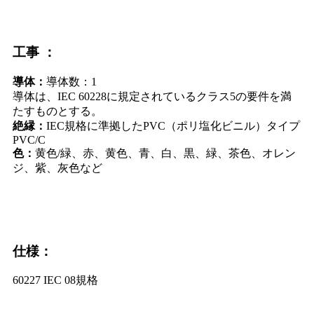
工事 ：
導体：
導体数：1
導体は、IEC 60228に規定されているクラス5の要件を満
たすものとする。
絶縁：
IEC規格に準拠したPVC（ポリ塩化ビニル）タイプ
PVC/C
色：
黄色/緑、赤、黄色、青、白、黒、緑、茶色、オレン
ジ、紫、灰色など
仕様：
60227 IEC 08規格