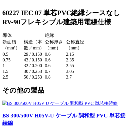
60227 IEC 07 単芯PVC絶縁シースなし
RV-90フレキシブル建築用電線仕様
導体
絶縁
断面積
構造（本
公称厚さ
公称直径
（mm²）
数／mm）
（mm）
（mm）
0.5
29 / 0.150
0.6
2.15
0.75
43 / 0.150
0.6
2.35
1
32 / 0.200
0.6
2.55
1.5
30 / 0.253
0.7
3.05
2.5
50 / 0.253
0.8
3.7
その他の製品
BS 300/500V H05V-U ケーブル 調和型 PVC 単芯接
続線