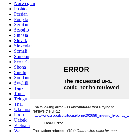
Norwegian
Pashto
Persian
Punjabi
Serbian
Sesotho
Sinhala
Slovak
Slovenian
Somali
Samoan
Scots Gaelic
Shona
Sindhi
Sundanese
Swahili
Tajik
Tamil
Telugu
Thai
Ukrainian
Urdu
Uzbek
Vietnamese
Welsh