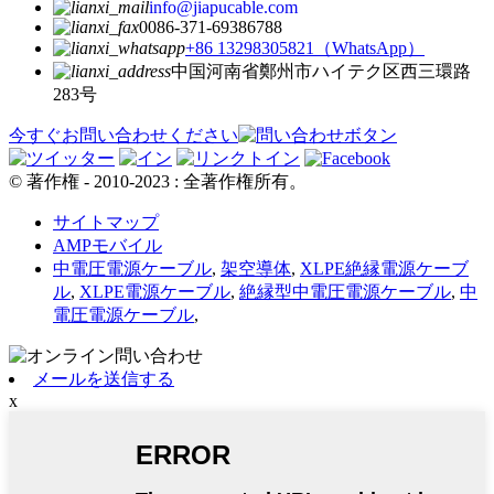
info@jiapucable.com
0086-371-69386788
+86 13298305821（WhatsApp）
中国河南省鄭州市ハイテク区西三環路
283号
今すぐお問い合わせください
© 著作権 - 2010-2023 : 全著作権所有。
サイトマップ
AMPモバイル
中電圧電源ケーブル
,
架空導体
,
XLPE絶縁電源ケーブ
ル
,
XLPE電源ケーブル
,
絶縁型中電圧電源ケーブル
,
中
電圧電源ケーブル
,
メールを送信する
x