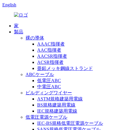
English
家
製品
裸の導体
AAAC指揮者
AAC指揮者
AACSR指揮者
ACSR指揮者
亜鉛メッキ鋼線ストランド
ABCケーブル
低電圧ABC
中電圧ABC
ビルディングワイヤー
ASTM規格建築用電線
BS規格建築用電線
IEC規格建築用電線
低電圧電源ケーブル
IEC-BS規格低電圧電源ケーブル
SANS規格低電圧電源ケーブル