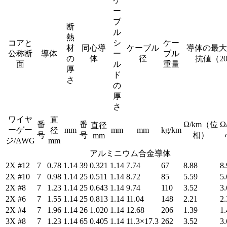
ケ
ー
ブ
断
ル
熱
コアと
シ
ケー
材
同心導
ケーブル
導体の最大
公称断
導体
ー
ブル
の
体
径
抗値（2
面
ル
重量
厚
ド
さ
の
厚
さ
ワイヤ
直
番
番
Ω/km（位
Ω
直径
ーゲー
mm
mm
mm
kg/km
径
号
号
相）
mm
ジ/AWG
mm
アルミニウム合金導体
2X #12
7
0.78
1.14
39
0.321
1.14
7.74
67
8.88
8.
2X #10
7
0.98
1.14
25
0.511
1.14
8.72
85
5.59
5.
2X #8
7
1.23
1.14
25
0.643
1.14
9.74
110
3.52
3.
2X #6
7
1.55
1.14
25
0.813
1.14
11.04
148
2.21
2.
2X #4
7
1.96
1.14
26
1.020
1.14
12.68
206
1.39
1.
3X #8
7
1.23
1.14
65
0.405
1.14
11.3×17.3
262
3.52
3.