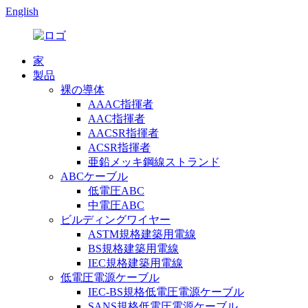
English
家
製品
裸の導体
AAAC指揮者
AAC指揮者
AACSR指揮者
ACSR指揮者
亜鉛メッキ鋼線ストランド
ABCケーブル
低電圧ABC
中電圧ABC
ビルディングワイヤー
ASTM規格建築用電線
BS規格建築用電線
IEC規格建築用電線
低電圧電源ケーブル
IEC-BS規格低電圧電源ケーブル
SANS規格低電圧電源ケーブル