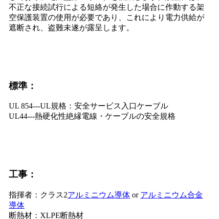
不正な接続試行による短絡が発生した場合に作動する架
空保護装置の使用が必要であり、これにより電力供給が
遮断され、盗難未遂が露呈します。
標準：
UL 854---UL規格：安全サービス入口ケーブル
UL44---熱硬化性絶縁電線・ケーブルの安全規格
工事：
指揮者：クラス2
アルミニウム導体
or
アルミニウム合金
導体
断熱材：XLPE断熱材