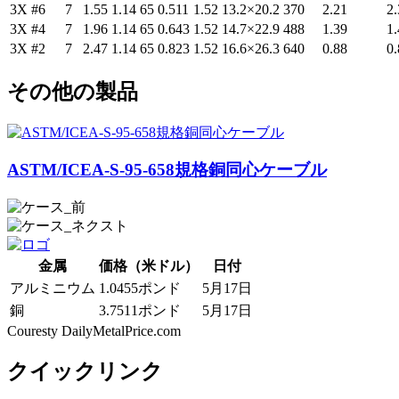
3X #6
7
1.55
1.14
65
0.511
1.52
13.2×20.2
370
2.21
2.
3X #4
7
1.96
1.14
65
0.643
1.52
14.7×22.9
488
1.39
1.
3X #2
7
2.47
1.14
65
0.823
1.52
16.6×26.3
640
0.88
0.
その他の製品
ASTM/ICEA-S-95-658規格銅同心ケーブル
金属
価格（米ドル）
日付
アルミニウム
1.0455ポンド
5月17日
銅
3.7511ポンド
5月17日
Couresty DailyMetalPrice.com
クイックリンク