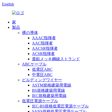
English
家
製品
裸の導体
AAAC指揮者
AAC指揮者
AACSR指揮者
ACSR指揮者
亜鉛メッキ鋼線ストランド
ABCケーブル
低電圧ABC
中電圧ABC
ビルディングワイヤー
ASTM規格建築用電線
BS規格建築用電線
IEC規格建築用電線
低電圧電源ケーブル
IEC-BS規格低電圧電源ケーブル
SANS規格低電圧電源ケーブル